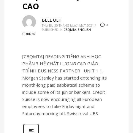
CAO
BELL UEH
0
THỨ BA, 30 THÁNG MƯỜI MỘT 2021
/
PUBLISHED IN
CBQMTA
,
ENGLISH
CORNER
[CBQMTA] READING TIẾNG ANH HỌC
PHẦN 3 HỆ CHẤT LƯỢNG CAO GIÁO
TRÌNH BUSINESS PARTNER UNIT 1 1.
Morgan Stanley has started extending its
month-long paid sabbatical scheme to
include some of its junior bankers. Credit
Suisse is now encouraging all European
employees to take Friday night and
Saturday morning off. Swiss rival UBS