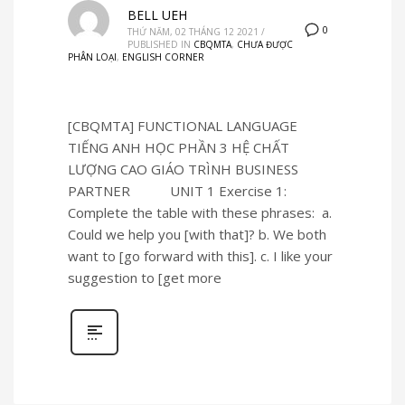
BELL UEH
0
THỨ NĂM, 02 THÁNG 12 2021
/
PUBLISHED IN
CBQMTA
,
CHƯA ĐƯỢC
PHÂN LOẠI
,
ENGLISH CORNER
[CBQMTA] FUNCTIONAL LANGUAGE
TIẾNG ANH HỌC PHẦN 3 HỆ CHẤT
LƯỢNG CAO GIÁO TRÌNH BUSINESS
PARTNER UNIT 1 Exercise 1:
Complete the table with these phrases: a.
Could we help you [with that]? b. We both
want to [go forward with this]. c. I like your
suggestion to [get more