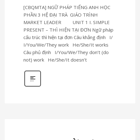
[CBQMTA] NGỮ PHÁP TIẾNG ANH HỌC
PHẦN 3 HỆ ĐẠI TRÀ GIÁO TRÌNH
MARKET LEADER UNIT 1 I. SIMPLE
PRESENT – THÌ HIỆN TẠI ĐƠN Ngữ pháp
cấu trúc thì hiện tại đơn Câu khẳng định I/
I/You/We/They work He/She/It works
Câu phủ định I/You/We/They don’t (do
not) work He/She/It doesn’t