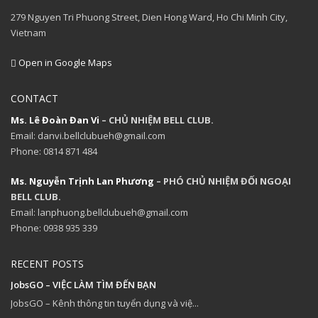
279 Nguyen Tri Phuong Street, Dien Hong Ward, Ho Chi Minh City,
Vietnam
Open in Google Maps
CONTACT
Ms. Lê Đoàn Đan Vi
– CHỦ NHIỆM BELL CLUB.
Email: danvi.bellclubueh@gmail.com
Phone: 0814 871 484
Ms. Nguyễn Trịnh Lan Phương
– PHÓ CHỦ NHIỆM ĐỐI NGOẠI
BELL CLUB.
Email: lanphuong.bellclubueh@gmail.com
Phone: 0938 935 339
RECENT POSTS
JobsGO – VIỆC LÀM TÌM ĐẾN BẠN
JobsGO – Kênh thông tin tuyển dụng và việ...