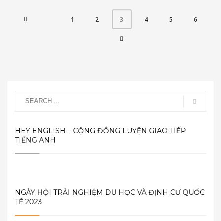
1
2
4
5
6
3
HEY ENGLISH – CỘNG ĐỒNG LUYỆN GIAO TIẾP
TIẾNG ANH
NGÀY HỘI TRẢI NGHIỆM DU HỌC VÀ ĐỊNH CƯ QUỐC
TẾ 2023