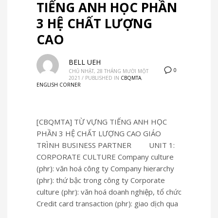
TIẾNG ANH HỌC PHẦN
3 HỆ CHẤT LƯỢNG
CAO
BELL UEH
0
CHỦ NHẬT, 28 THÁNG MƯỜI MỘT
2021
/
PUBLISHED IN
CBQMTA
,
ENGLISH CORNER
[CBQMTA] TỪ VỰNG TIẾNG ANH HỌC
PHẦN 3 HỆ CHẤT LƯỢNG CAO GIÁO
TRÌNH BUSINESS PARTNER UNIT 1:
CORPORATE CULTURE Company culture
(phr): văn hoá công ty Company hierarchy
(phr): thứ bậc trong công ty Corporate
culture (phr): văn hoá doanh nghiệp, tổ chức
Credit card transaction (phr): giao dịch qua