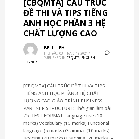
[CBQMTA] CẤU TRÚC
ĐỀ THI VÀ TIPS TIẾNG
ANH HỌC PHẦN 3 HỆ
CHẤT LƯỢNG CAO
BELL UEH
0
THỨ SÁU, 03 THÁNG 12 2021
/
PUBLISHED IN
CBQMTA
,
ENGLISH
CORNER
[CBQMTA] CẤU TRÚC ĐỀ THI VÀ TIPS
TIẾNG ANH HỌC PHẦN 3 HỆ CHẤT
LƯỢNG CAO GIÁO TRÌNH BUSINESS
PARTNER STRUCTURE: Thời gian làm bài
75’ TEST FORMAT Language use (10
marks) Vocabulary (15 marks) Functional
language (5 marks) Grammar (10 marks)
Reading (20 marks) Listening (20 marks):–