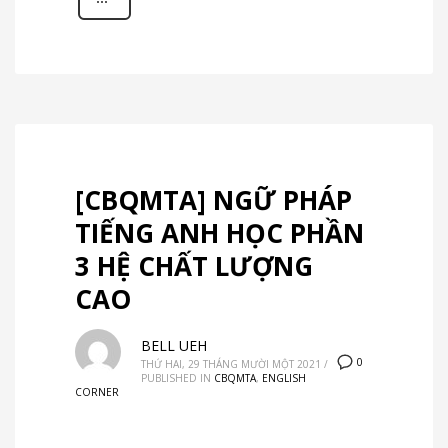
[CBQMTA] NGỮ PHÁP
TIẾNG ANH HỌC PHẦN
3 HỆ CHẤT LƯỢNG
CAO
BELL UEH
0
THỨ HAI, 29 THÁNG MƯỜI MỘT 2021
/
PUBLISHED IN
CBQMTA
,
ENGLISH
CORNER