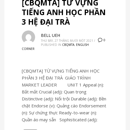
[CBQMTA] TỪ VỰNG
TIẾNG ANH HỌC PHẦN
3 HỆ ĐẠI TRÀ
BELL UEH
0
THỨ BẢY, 27 THÁNG MƯỜI MỘT 2021
/
PUBLISHED IN
CBQMTA
,
ENGLISH
CORNER
[CBQMTA] TỪ VỰNG TIẾNG ANH HỌC
PHẦN 3 HỆ ĐẠI TRÀ GIÁO TRÌNH
MARKET LEADER UNIT 1 Appeal (n):
Bắt mắt Crucial (adj): Quan trọng
Distinctive (adj): Nổi trội Durable (adj): Bền
chặt Endorse (v): Quảng cáo Endorsement
(n): Sự chứng thực Ready-to-wear (n):
Quần áo may sẵn Sophisticated (adj):