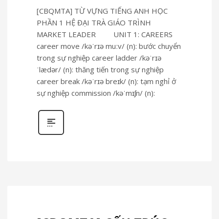
[CBQMTA] TỪ VỰNG TIẾNG ANH HỌC
PHẦN 1 HỆ ĐẠI TRÀ GIÁO TRÌNH
MARKET LEADER UNIT 1: CAREERS
career move /kəˈrɪə muːv/ (n): bước chuyển
trong sự nghiệp career ladder /kəˈrɪə
ˈlædər/ (n): thăng tiến trong sự nghiệp
career break /kəˈrɪə breɪk/ (n): tạm nghỉ ở
sự nghiệp commission /kəˈmɪʃn/ (n):