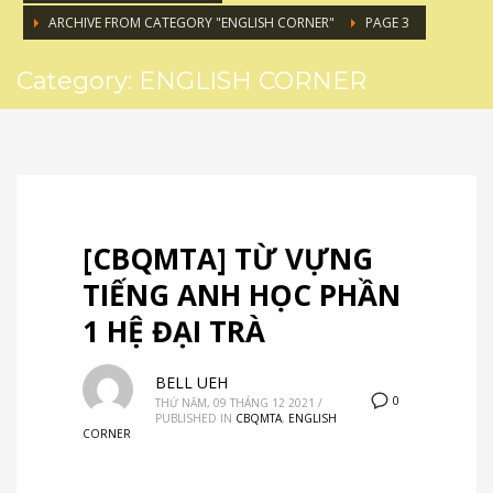
ARCHIVE FROM CATEGORY "ENGLISH CORNER"
PAGE 3
Category: ENGLISH CORNER
[CBQMTA] TỪ VỰNG
TIẾNG ANH HỌC PHẦN
1 HỆ ĐẠI TRÀ
BELL UEH
0
THỨ NĂM, 09 THÁNG 12 2021
/
PUBLISHED IN
CBQMTA
,
ENGLISH
CORNER