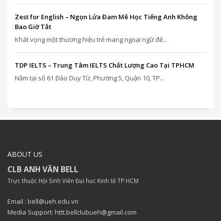
Zest for English – Ngọn Lửa Đam Mê Học Tiếng Anh Không
Bao Giờ Tắt
Khát vọng một thương hiệu trẻ mang ngoại ngữ đế...
TDP IELTS – Trung Tâm IELTS Chất Lượng Cao Tại TPHCM
Nằm tại số 61 Đào Duy Từ, Phường 5, Quận 10, TP...
ABOUT US
CLB ANH VĂN BELL
Trực thuộc Hội Sinh Viên Đại học Kinh tế TP.HCM
Email : bell@ueh.edu.vn
Media Support: httt.bellclubueh@gmail.com