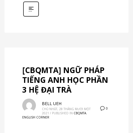
[CBQMTA] NGỮ PHÁP
TIẾNG ANH HỌC PHẦN
3 HỆ ĐẠI TRÀ
BELL UEH
0
CHỦ NHẬT, 28 THÁNG MƯỜI MỘT
2021
/
PUBLISHED IN
CBQMTA
,
ENGLISH CORNER