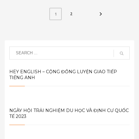
2
1
HEY ENGLISH – CỘNG ĐỒNG LUYỆN GIAO TIẾP
TIẾNG ANH
NGÀY HỘI TRẢI NGHIỆM DU HỌC VÀ ĐỊNH CƯ QUỐC
TẾ 2023