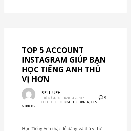
TOP 5 ACCOUNT
INSTAGRAM GIÚP BẠN
HỌC TIẾNG ANH THÚ
VỊ HƠN
BELL UEH
0
THỨ NĂM, 30 THÁNG 4 2020
/
PUBLISHED IN
ENGLISH CORNER
,
TIPS
& TRICKS
Học Tiếng Anh thật dễ dàng và thú vị từ