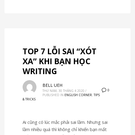
TOP 7 LỖI SAI “XÓT
XA” KHI BẠN HỌC
WRITING
BELL UEH
0
THỨ NĂM, 30 THÁNG 4 2020
/
PUBLISHED IN
ENGLISH CORNER
,
TIPS
& TRICKS
Ai cũng có lúc mắc phải sai lầm. Nhưng sai
lầm nhiều quá thì không chỉ khiến bạn mất