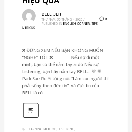
HIỆU QUẢ
BELL UEH
0
THỨ NĂM, 30 THÁNG 4 2020
/
PUBLISHED IN
ENGLISH CORNER
,
TIPS
& TRICKS
❌ ĐỪNG XEM NẾU BẠN KHÔNG MUỐN
“NGHE” TỐT ❌ ———- Nếu sợ đi một
mình, bạn có thể nắm tay ai đó Nếu sợ
Listening, bạn hãy nắm tay BELL… 💛 💬
Park Sae Ro Yi từng nói: “Làm con người thì
phải sống theo đức tin”. Và đức tin của
BELL là có
LEARNING METHOD
LISTENING