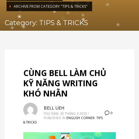
ARCHIVE FROM CATEGORY "TIPS & TRICKS"
Category: TIPS & TRICKS
CÙNG BELL LÀM CHỦ
KỸ NĂNG WRITING
KHÓ NHẰN
BELL UEH
0
THỨ NĂM, 30 THÁNG 4 2020
/
PUBLISHED IN
ENGLISH CORNER
,
TIPS
& TRICKS