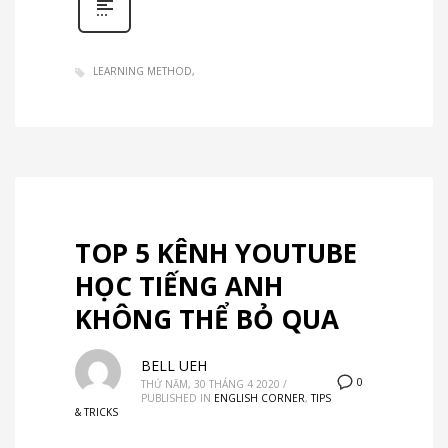
LEARNING METHOD
TOP 5 KÊNH YOUTUBE
HỌC TIẾNG ANH
KHÔNG THỂ BỎ QUA
BELL UEH
0
THỨ NĂM, 30 THÁNG 4 2020
/
PUBLISHED IN
ENGLISH CORNER
,
TIPS
& TRICKS