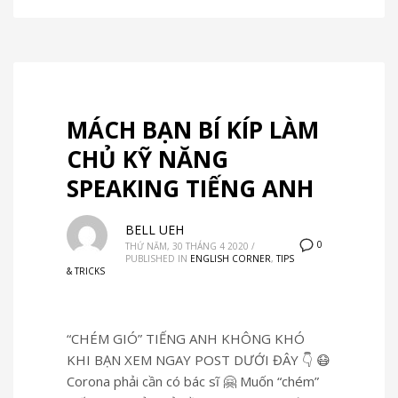
MÁCH BẠN BÍ KÍP LÀM
CHỦ KỸ NĂNG
SPEAKING TIẾNG ANH
BELL UEH
0
THỨ NĂM, 30 THÁNG 4 2020
/
PUBLISHED IN
ENGLISH CORNER
,
TIPS
& TRICKS
“CHÉM GIÓ” TIẾNG ANH KHÔNG KHÓ
KHI BẠN XEM NGAY POST DƯỚI ĐÂY 👇 😷
Corona phải cần có bác sĩ 🤗 Muốn “chém”