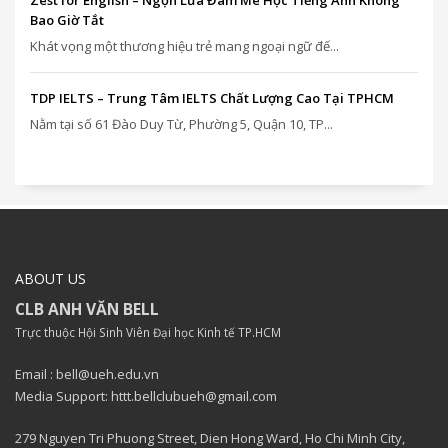
Bao Giờ Tắt
Khát vọng một thương hiệu trẻ mang ngoại ngữ đế...
TDP IELTS – Trung Tâm IELTS Chất Lượng Cao Tại TPHCM
Nằm tại số 61 Đào Duy Từ, Phường 5, Quận 10, TP...
ABOUT US
CLB ANH VĂN BELL
Trực thuộc Hội Sinh Viên Đại học Kinh tế TP.HCM
Email : bell@ueh.edu.vn
Media Support: httt.bellclubueh@gmail.com
279 Nguyen Tri Phuong Street, Dien Hong Ward, Ho Chi Minh City,