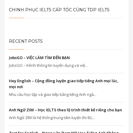
CHINH PHỤC IELTS CẤP TỐC CÙNG TDP IELTS
RECENT POSTS
JobsGO – VIỆC LÀM TÌM ĐẾN BẠN
JobsGO – Kênh thông tin tuyển dụng và việ...
Hey English – Cộng đồng luyện giao tiếp tiếng Anh mọi lúc,
mọi nơi
Nhu cầu học tập và giao tiếp bằng tiếng Anh ngà...
Anh Ngữ ZIM – Học IELTS theo lộ trình thiết kế riêng cho bạn
Anh Ngữ ZIM là hệ thống trung tâm luyện thi IEL...
Zest for English – Ngọn Lửa Đam Mê Học Tiếng Anh Không