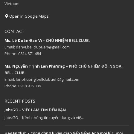
Vietnam
Open in Google Maps
CONTACT
Ms. Lê Đoàn Đan Vi
– CHỦ NHIỆM BELL CLUB.
Email: danvi.bellclubueh@gmail.com
Phone: 0814 871 484
Ms. Nguyễn Trịnh Lan Phương
– PHÓ CHỦ NHIỆM ĐỐI NGOẠI
BELL CLUB.
Email: lanphuong.bellclubueh@gmail.com
Phone: 0938 935 339
RECENT POSTS
JobsGO – VIỆC LÀM TÌM ĐẾN BẠN
JobsGO – Kênh thông tin tuyển dụng và việ...
Hey English – Cộng đồng luyện giao tiếp tiếng Anh mọi lúc, mọi