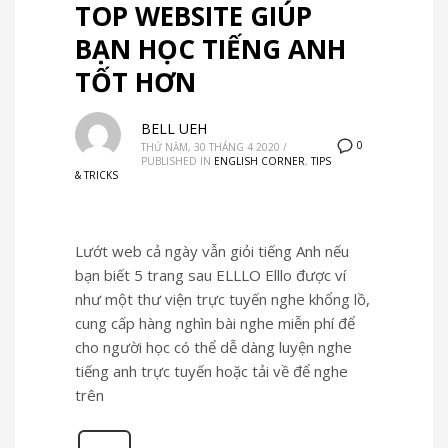
TOP WEBSITE GIÚP
BẠN HỌC TIẾNG ANH
TỐT HƠN
BELL UEH
0
THỨ NĂM, 30 THÁNG 4 2020
/
PUBLISHED IN
ENGLISH CORNER
,
TIPS
& TRICKS
Lướt web cả ngày vẫn giỏi tiếng Anh nếu
bạn biết 5 trang sau ELLLO Elllo được ví
như một thư viện trực tuyến nghe khổng lồ,
cung cấp hàng nghìn bài nghe miễn phí để
cho người học có thể dễ dàng luyện nghe
tiếng anh trực tuyến hoặc tải về để nghe
trên