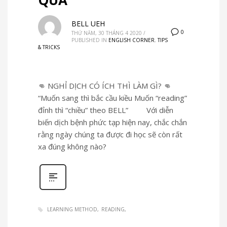
QUẢ
BELL UEH
0
THỨ NĂM, 30 THÁNG 4 2020
/
PUBLISHED IN
ENGLISH CORNER
,
TIPS
& TRICKS
👊 NGHỈ DỊCH CÓ ÍCH THÌ LÀM GÌ? 👊
“Muốn sang thì bắc cầu kiều Muốn “reading”
đỉnh thì “chiều” theo BELL” Với diễn
biến dịch bệnh phức tạp hiện nay, chắc chắn
rằng ngày chúng ta được đi học sẽ còn rất
xa đúng không nào?
LEARNING METHOD
READING