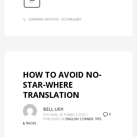
LEARNING METHOD
VOCABULARY
HOW TO AVOID NO-
STAR-WHERE
TRANSLATION
BELL UEH
0
THỨ NĂM, 30 THÁNG 4 2020
/
PUBLISHED IN
ENGLISH CORNER
,
TIPS
& TRICKS