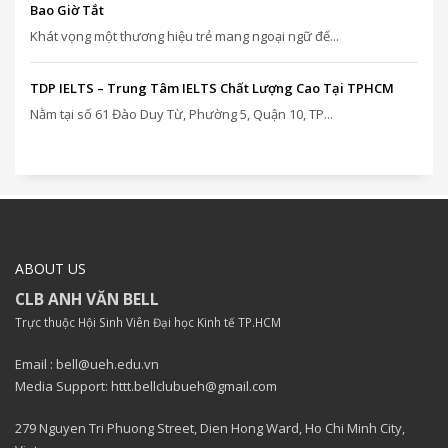
Bao Giờ Tắt
Khát vọng một thương hiệu trẻ mang ngoại ngữ đế...
TDP IELTS – Trung Tâm IELTS Chất Lượng Cao Tại TPHCM
Nằm tại số 61 Đào Duy Từ, Phường 5, Quận 10, TP...
ABOUT US
CLB ANH VĂN BELL
Trực thuộc Hội Sinh Viên Đại học Kinh tế TP.HCM
Email : bell@ueh.edu.vn
Media Support: httt.bellclubueh@gmail.com
279 Nguyen Tri Phuong Street, Dien Hong Ward, Ho Chi Minh City,