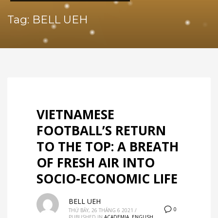
Tag: BELL UEH
VIETNAMESE
FOOTBALL’S RETURN
TO THE TOP: A BREATH
OF FRESH AIR INTO
SOCIO-ECONOMIC LIFE
BELL UEH
0
THỨ BẢY, 26 THÁNG 6 2021
/
PUBLISHED IN
ACADEMIA
,
ENGLISH