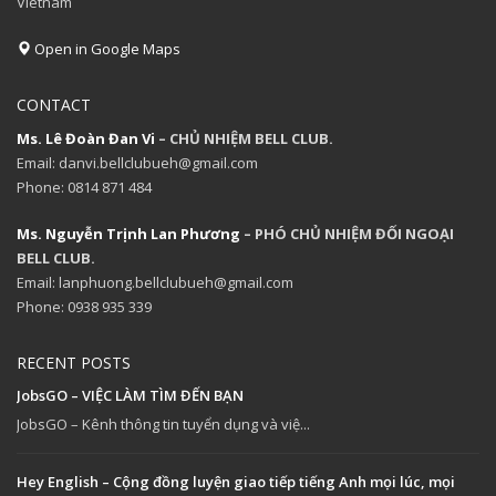
Vietnam
Open in Google Maps
CONTACT
Ms. Lê Đoàn Đan Vi
– CHỦ NHIỆM BELL CLUB.
Email: danvi.bellclubueh@gmail.com
Phone: 0814 871 484
Ms. Nguyễn Trịnh Lan Phương
– PHÓ CHỦ NHIỆM ĐỐI NGOẠI
BELL CLUB.
Email: lanphuong.bellclubueh@gmail.com
Phone: 0938 935 339
RECENT POSTS
JobsGO – VIỆC LÀM TÌM ĐẾN BẠN
JobsGO – Kênh thông tin tuyển dụng và việ...
Hey English – Cộng đồng luyện giao tiếp tiếng Anh mọi lúc, mọi