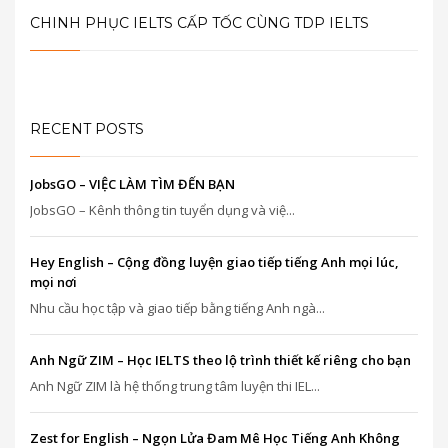
CHINH PHỤC IELTS CẤP TỐC CÙNG TDP IELTS
RECENT POSTS
JobsGO – VIỆC LÀM TÌM ĐẾN BẠN
JobsGO – Kênh thông tin tuyển dụng và việ...
Hey English – Cộng đồng luyện giao tiếp tiếng Anh mọi lúc,
mọi nơi
Nhu cầu học tập và giao tiếp bằng tiếng Anh ngà...
Anh Ngữ ZIM – Học IELTS theo lộ trình thiết kế riêng cho bạn
Anh Ngữ ZIM là hệ thống trung tâm luyện thi IEL...
Zest for English – Ngọn Lửa Đam Mê Học Tiếng Anh Không