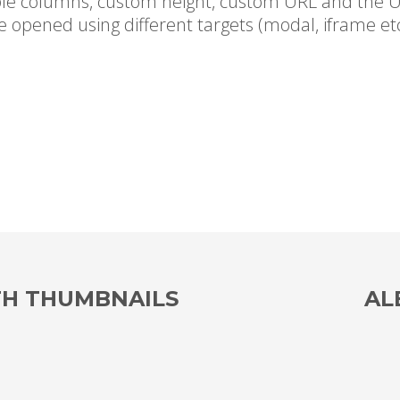
le columns, custom height, custom URL and the U
e opened using different targets (modal, iframe etc
TH THUMBNAILS
AL