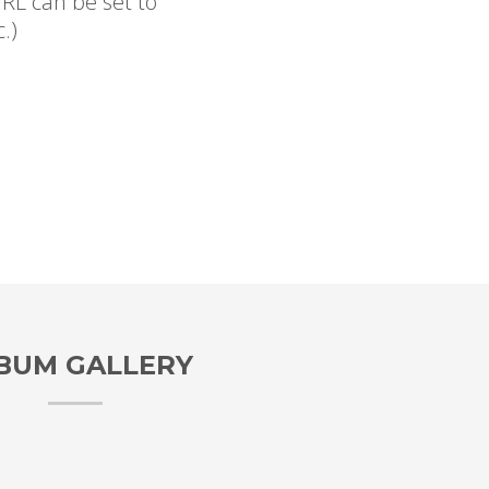
RL can be set to
.)
BUM GALLERY