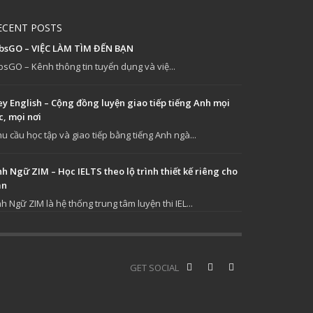
ECENT POSTS
obsGO – VIỆC LÀM TÌM ĐẾN BẠN
bsGO – Kênh thông tin tuyển dụng và việ...
y English – Cộng đồng luyện giao tiếp tiếng Anh mọi
c, mọi nơi
u cầu học tập và giao tiếp bằng tiếng Anh ngà...
h Ngữ ZIM – Học IELTS theo lộ trình thiết kế riêng cho
ạn
h Ngữ ZIM là hệ thống trung tâm luyện thi IEL...
GET SOCIAL