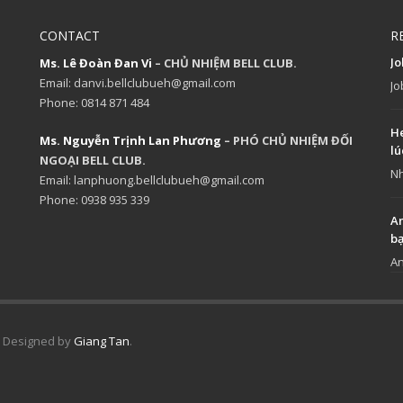
CONTACT
R
J
Ms. Lê Đoàn Đan Vi
– CHỦ NHIỆM BELL CLUB.
Email: danvi.bellclubueh@gmail.com
Jo
Phone: 0814 871 484
He
Ms. Nguyễn Trịnh Lan Phương
– PHÓ CHỦ NHIỆM ĐỐI
lú
NGOẠI BELL CLUB.
Nh
Email: lanphuong.bellclubueh@gmail.com
Phone: 0938 935 339
An
b
An
 | Designed by
Giang Tan
.