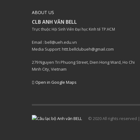
ABOUT US
CLB ANH VĂN BELL
Trực thuộc Hội Sinh Viên Đại học Kinh tế TP.HCM
Email : bell@ueh.edu.vn
Media Support: httt.bellclubueh@gmail.com
279 Nguyen Tri Phuong Street, Dien Hong Ward, Ho Chi
Minh City, Vietnam
Open in Google Maps
© 2020 All rights reserved