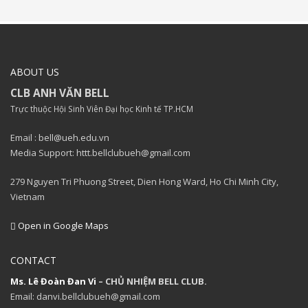
ABOUT US
CLB ANH VĂN BELL
Trực thuộc Hội Sinh Viên Đại học Kinh tế TP.HCM
Email : bell@ueh.edu.vn
Media Support: httt.bellclubueh@gmail.com
279 Nguyen Tri Phuong Street, Dien Hong Ward, Ho Chi Minh City,
Vietnam
Open in Google Maps
CONTACT
Ms. Lê Đoàn Đan Vi
– CHỦ NHIỆM BELL CLUB.
Email: danvi.bellclubueh@gmail.com