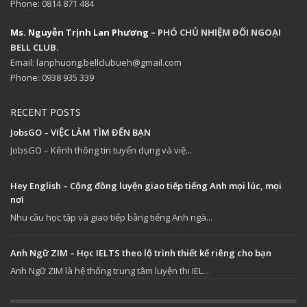
Phone: 0814 871 484
Ms. Nguyễn Trịnh Lan Phương
– PHÓ CHỦ NHIỆM ĐỐI NGOẠI
BELL CLUB.
Email: lanphuong.bellclubueh@gmail.com
Phone: 0938 935 339
RECENT POSTS
JobsGO – VIỆC LÀM TÌM ĐẾN BẠN
JobsGO – Kênh thông tin tuyển dụng và việ...
Hey English – Cộng đồng luyện giao tiếp tiếng Anh mọi lúc, mọi
nơi
Nhu cầu học tập và giao tiếp bằng tiếng Anh ngà...
Anh Ngữ ZIM – Học IELTS theo lộ trình thiết kế riêng cho bạn
Anh Ngữ ZIM là hệ thống trung tâm luyện thi IEL...