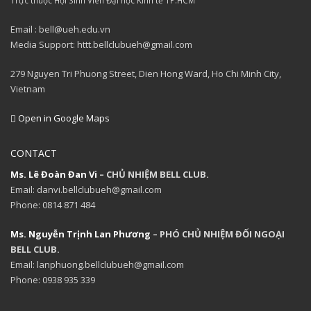
Email : bell@ueh.edu.vn
Media Support: httt.bellclubueh@gmail.com
279 Nguyen Tri Phuong Street, Dien Hong Ward, Ho Chi Minh City,
Vietnam
Open in Google Maps
CONTACT
Ms. Lê Đoàn Đan Vi
– CHỦ NHIỆM BELL CLUB.
Email: danvi.bellclubueh@gmail.com
Phone: 0814 871 484
Ms. Nguyễn Trịnh Lan Phương
– PHÓ CHỦ NHIỆM ĐỐI NGOẠI
BELL CLUB.
Email: lanphuong.bellclubueh@gmail.com
Phone: 0938 935 339