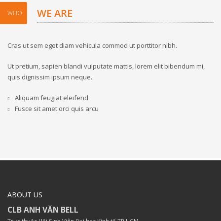
WE ARE
WHO
Cras ut sem eget diam vehicula commod ut porttitor nibh.
Ut pretium, sapien blandi vulputate mattis, lorem elit bibendum mi,
quis dignissim ipsum neque.
Aliquam feugiat eleifend
Fusce sit amet orci quis arcu
ABOUT US
CLB ANH VĂN BELL
Trực thuộc Hội Sinh Viên Đại học Kinh tế TP.HCM