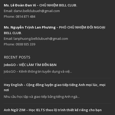
Ms. Lê Đoàn Đan Vi
– CHỦ NHIỆM BELL CLUB.
Email: danvi.bellclubueh@gmail.com
Phone: 0814 871 484
Ms. Nguyễn Trịnh Lan Phương
– PHÓ CHỦ NHIỆM ĐỐI NGOẠI
BELL CLUB.
Email: lanphuong.bellclubueh@gmail.com
Phone: 0938 935 339
RECENT POSTS
JobsGO – VIỆC LÀM TÌM ĐẾN BẠN
JobsGO – Kênh thông tin tuyển dụng và việ...
Hey English – Cộng đồng luyện giao tiếp tiếng Anh mọi lúc, mọi
nơi
Nhu cầu học tập và giao tiếp bằng tiếng Anh ngà...
Anh Ngữ ZIM – Học IELTS theo lộ trình thiết kế riêng cho bạn