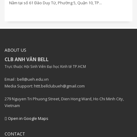
Nằm tại số 61 Đào Duy Từ, Phường 5, Quận 10, TP...
ABOUT US
CLB ANH VĂN BELL
Trực thuộc Hội Sinh Viên Đại học Kinh tế TP.HCM
Email : bell@ueh.edu.vn
Media Support: httt.bellclubueh@gmail.com
279 Nguyen Tri Phuong Street, Dien Hong Ward, Ho Chi Minh City,
Vietnam
Open in Google Maps
CONTACT