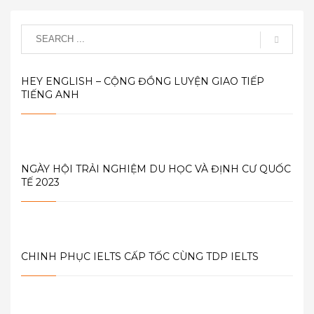
HEY ENGLISH – CỘNG ĐỒNG LUYỆN GIAO TIẾP
TIẾNG ANH
NGÀY HỘI TRẢI NGHIỆM DU HỌC VÀ ĐỊNH CƯ QUỐC
TẾ 2023
CHINH PHỤC IELTS CẤP TỐC CÙNG TDP IELTS